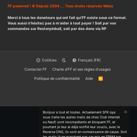
FF powered ! © Depuis 2004 ....Tous droits réservés Wdes
Merci à tous les donateurs qui ont fait qu'FF existe sous ce format.
Vous aussi n'hésitez pas à m'aider à tout payer ! Soit par vos
commandes sur Restorpinball, soit par des dons via RP
CoOkies
Français (FR)
Contacter FF
Charte d'FF et ses règles d'usages
Politique de confidentialité
Aide
R
S
S
Bonjour a tout et toutes. Actuelement SFR (qui
sous traite les autres mails de chez Club Internet
ou Neuf) sont incompétants et bloquent FF, et
pourtant je leur ai déjà notifié leur soucis, avec le
Reverse DNS, ils sont en connaissance de cause. Soit
les mails là ne marchent pas car mis en SPAM par