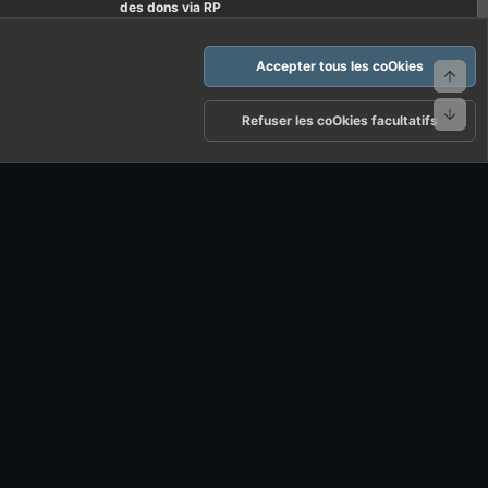
des dons via RP
Accepter tous les coOkies
Haut
Bas
arte d'FF et ses règles d'usages
Politique de confidentialité
Aide
Refuser les coOkies facultatifs
R
S
S