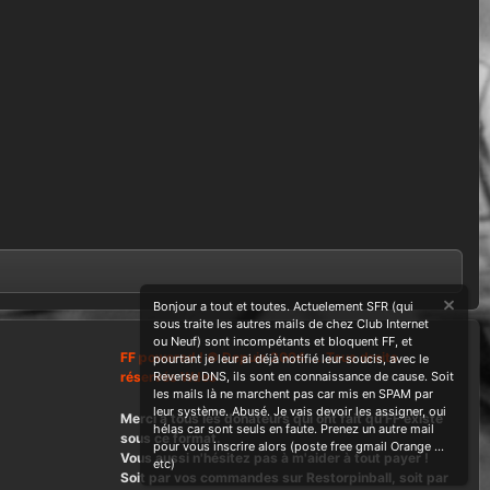
Bonjour a tout et toutes. Actuelement SFR (qui
sous traite les autres mails de chez Club Internet
ou Neuf) sont incompétants et bloquent FF, et
FF powered ! © Depuis 2004 ....Tous droits
pourtant je leur ai déjà notifié leur soucis, avec le
réservés Wdes
Reverse DNS, ils sont en connaissance de cause. Soit
les mails là ne marchent pas car mis en SPAM par
leur système. Abusé. Je vais devoir les assigner, oui
Merci à tous les donateurs qui ont fait qu'FF existe
hélas car sont seuls en faute. Prenez un autre mail
sous ce format.
pour vous inscrire alors (poste free gmail Orange ...
Vous aussi n'hésitez pas à m'aider à tout payer !
etc)
Soit par vos commandes sur Restorpinball, soit par