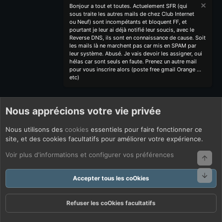
Bonjour a tout et toutes. Actuelement SFR (qui
sous traite les autres mails de chez Club Internet
ou Neuf) sont incompétants et bloquent FF, et
pourtant je leur ai déjà notifié leur soucis, avec le
Reverse DNS, ils sont en connaissance de cause. Soit
les mails là ne marchent pas car mis en SPAM par
leur système. Abusé. Je vais devoir les assigner, oui
hélas car sont seuls en faute. Prenez un autre mail
pour vous inscrire alors (poste free gmail Orange ...
etc)
Nous apprécions votre vie privée
Nous utilisons des
cookies
essentiels pour faire fonctionner ce
site, et des cookies facultatifs pour améliorer votre expérience.
Voir plus d'informations et configurer vos préférences
Haut
Bas
Accepter tous les coOkies
Refuser les coOkies facultatifs
Forums
Quoi De Neuf ?
Connexion
S'inscrire
Rechercher