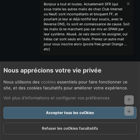
Bonjour a tout et toutes. Actuelement SFR (qui
sous traite les autres mails de chez Club Internet
ou Neuf) sont incompétants et bloquent FF, et
pourtant je leur ai déjà notifié leur soucis, avec le
Reverse DNS, ils sont en connaissance de cause. Soit
les mails là ne marchent pas car mis en SPAM par
leur système. Abusé. Je vais devoir les assigner, oui
hélas car sont seuls en faute. Prenez un autre mail
pour vous inscrire alors (poste free gmail Orange ...
etc)
Nous apprécions votre vie privée
Nous utilisons des
cookies
essentiels pour faire fonctionner ce
site, et des cookies facultatifs pour améliorer votre expérience.
Voir plus d'informations et configurer vos préférences
Haut
Bas
Accepter tous les coOkies
Refuser les coOkies facultatifs
Forums
Quoi De Neuf ?
Connexion
S'inscrire
Rechercher