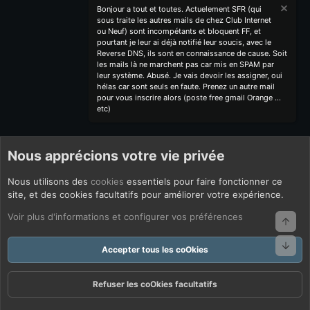
Bonjour a tout et toutes. Actuelement SFR (qui
sous traite les autres mails de chez Club Internet
ou Neuf) sont incompétants et bloquent FF, et
pourtant je leur ai déjà notifié leur soucis, avec le
Reverse DNS, ils sont en connaissance de cause. Soit
les mails là ne marchent pas car mis en SPAM par
leur système. Abusé. Je vais devoir les assigner, oui
hélas car sont seuls en faute. Prenez un autre mail
pour vous inscrire alors (poste free gmail Orange ...
etc)
Nous apprécions votre vie privée
Nous utilisons des
cookies
essentiels pour faire fonctionner ce
site, et des cookies facultatifs pour améliorer votre expérience.
Voir plus d'informations et configurer vos préférences
Haut
Bas
Accepter tous les coOkies
Refuser les coOkies facultatifs
Forums
Quoi De Neuf ?
Connexion
S'inscrire
Rechercher