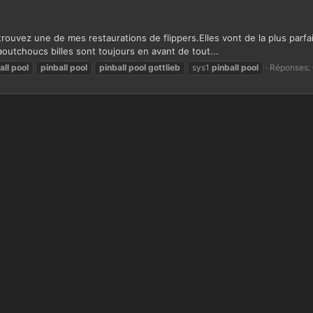
etrouvez une de mes restaurations de flippers.Elles vont de la plus par
utchoucs billes sont toujours en avant de tout...
all
pool
pinball
pool
pinball
pool
gottlieb
sys1
pinball
pool
Réponses: