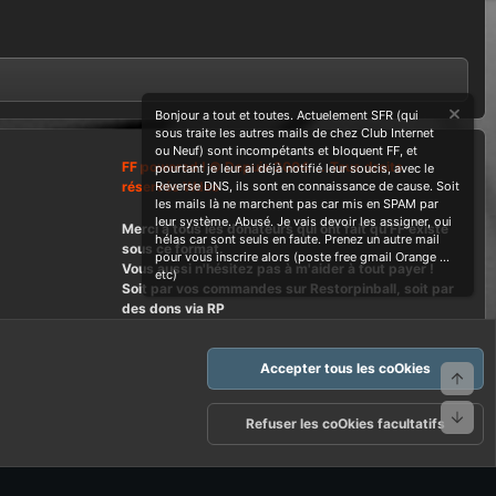
Bonjour a tout et toutes. Actuelement SFR (qui
sous traite les autres mails de chez Club Internet
ou Neuf) sont incompétants et bloquent FF, et
FF powered ! © Depuis 2004 ....Tous droits
pourtant je leur ai déjà notifié leur soucis, avec le
réservés Wdes
Reverse DNS, ils sont en connaissance de cause. Soit
les mails là ne marchent pas car mis en SPAM par
leur système. Abusé. Je vais devoir les assigner, oui
Merci à tous les donateurs qui ont fait qu'FF existe
hélas car sont seuls en faute. Prenez un autre mail
sous ce format.
pour vous inscrire alors (poste free gmail Orange ...
Vous aussi n'hésitez pas à m'aider à tout payer !
etc)
Soit par vos commandes sur Restorpinball, soit par
des dons via RP
Accepter tous les coOkies
Haut
Bas
arte d'FF et ses règles d'usages
Politique de confidentialité
Aide
Refuser les coOkies facultatifs
R
S
S