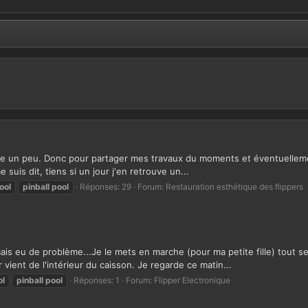
n bricole un peu. Donc pour partager mes travaux du moments et éventuel
suis dit, tiens si un jour j'en retrouve un...
ool
pinball
pool
Réponses: 29
Forum:
Restauration esthétique des flippers
jamais eu de problème...Je le mets en marche (pour ma petite fille) tout
ent de l'intérieur du caisson. Je regarde ce matin...
ol
pinball
pool
Réponses: 1
Forum:
Flipper Electronique