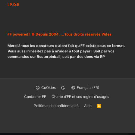
I.P.D.B
FF powered ! © Depuis 2004 ....Tous droits réservés Wdes
Merci à tous les donateurs qui ont fait qu'FF existe sous ce format.
Vous aussi n'hésitez pas à m'aider à tout payer ! Soit par vos
commandes sur Restorpinball, soit par des dons via RP
CoOkies
Français (FR)
Contacter FF
Charte d'FF et ses règles d'usages
Politique de confidentialité
Aide
R
S
S