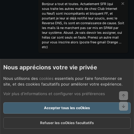
Bonjour a tout et toutes. Actuelement SFR (qui
sous traite les autres mails de chez Club Internet
ou Neuf) sont incompétants et bloquent FF, et
pourtant je leur ai déjà notifié leur soucis, avec le
Reverse DNS, ils sont en connaissance de cause. Soit
les mails là ne marchent pas car mis en SPAM par
leur système. Abusé. Je vais devoir les assigner, oui
hélas car sont seuls en faute. Prenez un autre mail
pour vous inscrire alors (poste free gmail Orange ...
etc)
Nous apprécions votre vie privée
Nous utilisons des
cookies
essentiels pour faire fonctionner ce
site, et des cookies facultatifs pour améliorer votre expérience.
Voir plus d'informations et configurer vos préférences
Haut
Bas
Accepter tous les coOkies
Refuser les coOkies facultatifs
Forums
Quoi De Neuf ?
Connexion
S'inscrire
Rechercher