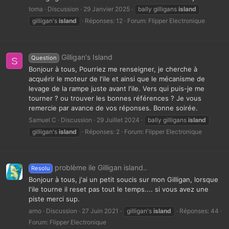
toma
Discussion
29 Janvier 2025
bally gilligans
island
gilligan's
island
Réponses: 12
Forum:
Flipper Electronique
Gilligan's Island
Question
S
Bonjour à tous, Pourriez me renseigner, je cherche à
acquérir le moteur de l'ile et ainsi que le mécanisme de
levage de la rampe juste avant l'ile. Vers qui puis-je me
tourner ? ou trouver les bonnes références ? Je vous
remercie par avance de vos réponses. Bonne soirée.
Samuel C
Discussion
29 Juillet 2024
bally gilligans
island
gilligan's
island
Réponses: 2
Forum:
Flipper Electronique
problème ile Gilligan island..
Resolu
Bonjour à tous, j'ai un petit soucis sur mon Gilligan, lorsque
l'ile tourne il reset pas tout le temps.... si vous avez une
piste merci sup.
arno
Discussion
27 Juin 2021
gilligan's
island
Réponses: 44
Forum:
Flipper Electronique