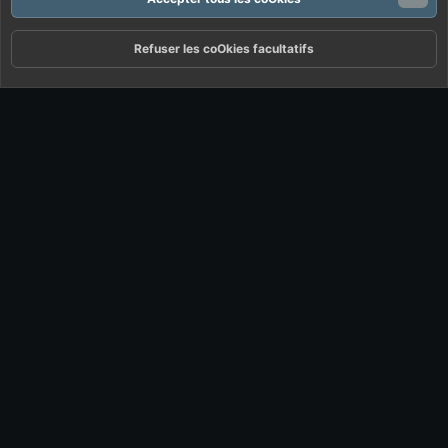
Refuser les coOkies facultatifs
Forums
Quoi De Neuf ?
Connexion
S'inscrire
Rechercher