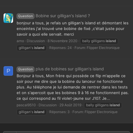
Bobine sur gilligan's Island ?
Question
bonjour a tous, je refais un gilligan's island et démontant les
enceintes j'ai trouvé une bobine de fixé ,c'était juste pour
savoir a quoi elle servait. merci
arno
Discussion
8 Novembre 2020
bally gilligans
island
gilligan's
island
Réponses: 24
Forum:
Flipper Electronique
plus de bobines sur gilligan's island
Question
P
Bonjour à tous, Mon frère qui possède ce flip m'appelle ce
soir pour me dire que la bobine du lanceur ne fonctionne
plus. Au téléphone je lui demande de rentrer dans les tests
et on s'apercoit que les bobines 9 à 16 ne fonctionnent pas.
ce qui correspond au fil violet-jaune sur J107. Je...
pascal9510
Discussion
29 Août 2019
bally gilligans
island
gilligan's
island
Réponses: 3
Forum:
Flipper Electronique