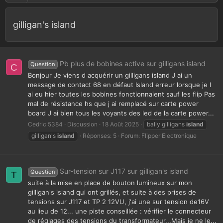
gilligan's island
Pb plus de bobines active sur gilligans island
Question
C
Bonjour Je viens d acquérir un gilligans island J ai un
message de contact 68 en défaut Island erreur lorsque je l
ai eu hier toutes les bobines fonctionnaient sauf les flip Pas
mal de résistance hs que j ai remplacé sur carte power
board J ai bien tous les voyants des led de la carte power...
Cedric 5384
Discussion
18 Août 2025
bally gilligans
island
gilligan's
island
Réponses: 5
Forum:
Flipper Electronique
Sur-tension sur J117 sur gilligan's island
Question
T
suite à la mise en place de bouton lumineux sur mon
gilligan's island qui ont grillés, et suite à des prises de
tensions sur J117 et TP 2 12VU, j'ai une sur tension de16V
au lieu de 12... une piste conseillée : vérifier le connecteur
de réglages des tensions du transformateur...Mais je ne le...