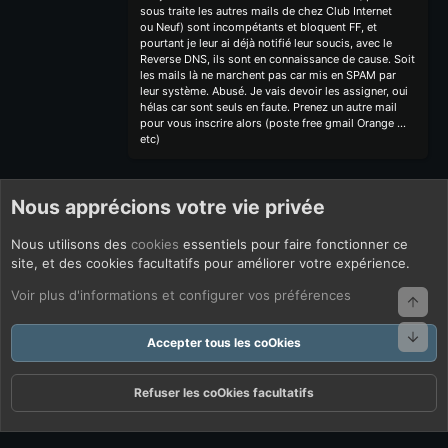
sous traite les autres mails de chez Club Internet
ou Neuf) sont incompétants et bloquent FF, et
pourtant je leur ai déjà notifié leur soucis, avec le
Reverse DNS, ils sont en connaissance de cause. Soit
les mails là ne marchent pas car mis en SPAM par
leur système. Abusé. Je vais devoir les assigner, oui
hélas car sont seuls en faute. Prenez un autre mail
pour vous inscrire alors (poste free gmail Orange ...
etc)
Nous apprécions votre vie privée
Nous utilisons des
cookies
essentiels pour faire fonctionner ce
site, et des cookies facultatifs pour améliorer votre expérience.
Voir plus d'informations et configurer vos préférences
Haut
Bas
Accepter tous les coOkies
Refuser les coOkies facultatifs
Forums
Quoi De Neuf ?
Connexion
S'inscrire
Rechercher