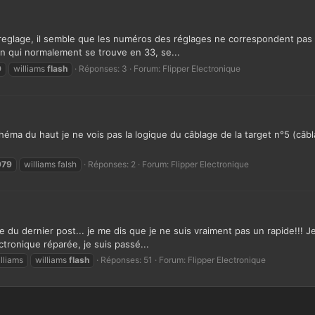
eglage, il semble que les numéros des réglages ne correspondent pas au 
 son qui normalement se trouve en 33, se...
9
williams
flash
Réponses: 3
Forum:
Flipper Electronique
héma du haut je ne vois pas la logique du câblage de la target n°5 (câb
979
williams falsh
Réponses: 2
Forum:
Flipper Electronique
te du dernier post... je me dis que je ne suis vraiment pas un rapide!!! J
lectronique réparée, je suis passé...
lliams
williams
flash
Réponses: 51
Forum:
Flipper Electronique