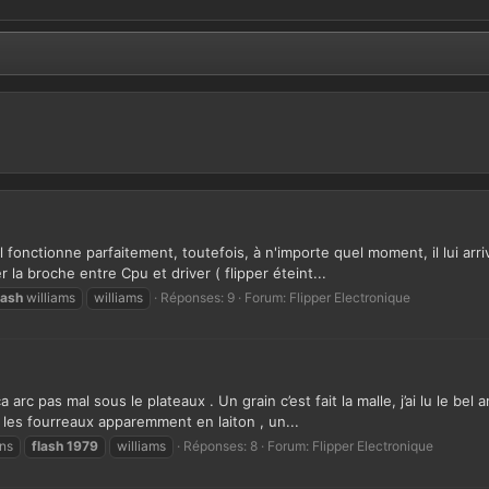
il fonctionne parfaitement, toutefois, à n'importe quel moment, il lui a
r la broche entre Cpu et driver ( flipper éteint...
lash
williams
williams
Réponses: 9
Forum:
Flipper Electronique
 arc pas mal sous le plateaux . Un grain c’est fait la malle, j’ai lu le bel
les fourreaux apparemment en laiton , un...
ins
flash
1979
williams
Réponses: 8
Forum:
Flipper Electronique