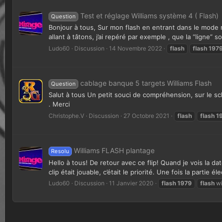
Test et réglage Williams système 4 ( Flash)
Question
Bonjour à tous, Sur mon flash en entrant dans le mode r
allant à tâtons, j’ai repéré par exemple , que la “ligne”
Ludo60
Discussion
14 Novembre 2022
flash
flash
197
cablage banque 5 targets Williams Flash
Question
Salut à tous Un petit souci de compréhension, sur le sc
. Merci
Christophe.V
Discussion
27 Octobre 2021
flash
flash
1
Williams FLASH plantage
Resolu
Hello à tous! De retour avec ce flip! Quand je vois la da
clip était jouable, c’était le priorité. Une fois la partie é
Ludo60
Discussion
11 Janvier 2020
flash
1979
flash
wi