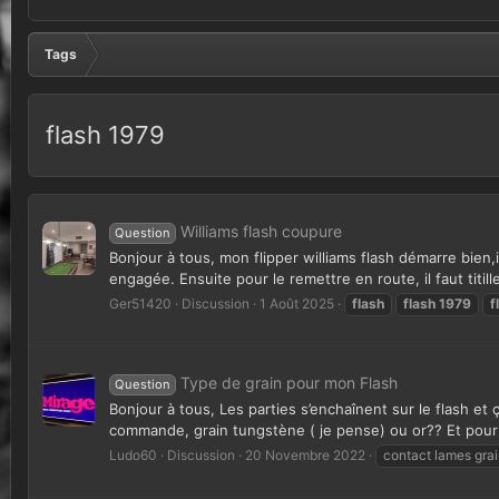
Tags
flash 1979
Williams flash coupure
Question
Bonjour à tous, mon flipper williams flash démarre bien,
engagée. Ensuite pour le remettre en route, il faut titille
Ger51420
Discussion
1 Août 2025
flash
flash
1979
f
Type de grain pour mon Flash
Question
Bonjour à tous, Les parties s’enchaînent sur le flash et ça
commande, grain tungstène ( je pense) ou or?? Et pour 
Ludo60
Discussion
20 Novembre 2022
contact lames gra