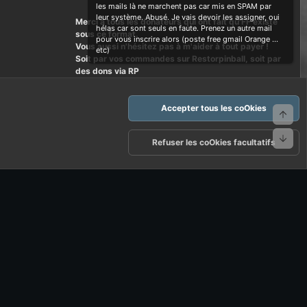
les mails là ne marchent pas car mis en SPAM par
leur système. Abusé. Je vais devoir les assigner, oui
Merci à tous les donateurs qui ont fait qu'FF existe
hélas car sont seuls en faute. Prenez un autre mail
sous ce format.
pour vous inscrire alors (poste free gmail Orange ...
Vous aussi n'hésitez pas à m'aider à tout payer !
etc)
Soit par vos commandes sur Restorpinball, soit par
des dons via RP
Accepter tous les coOkies
Haut
Bas
arte d'FF et ses règles d'usages
Politique de confidentialité
Aide
Refuser les coOkies facultatifs
R
S
S