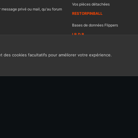
Vos pièces détachées
 message privé ou mail, qu'au forum
RESTORPINBALL
Bases de données Flippers
I.P.D.B
et des cookies facultatifs pour améliorer votre expérience.
Contacter FF
Ch