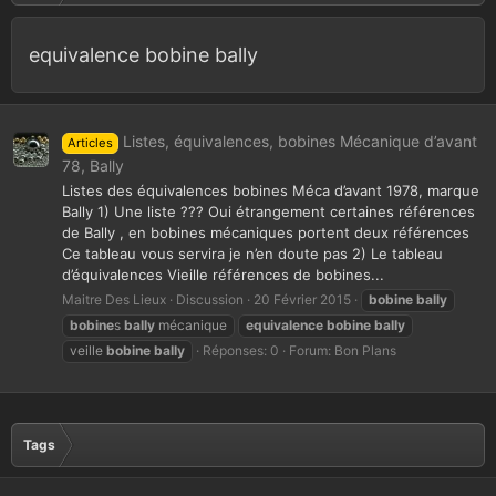
equivalence bobine bally
Listes, équivalences, bobines Mécanique d’avant
Articles
78, Bally
Listes des équivalences bobines Méca d’avant 1978, marque
Bally 1) Une liste ??? Oui étrangement certaines références
de Bally , en bobines mécaniques portent deux références
Ce tableau vous servira je n’en doute pas 2) Le tableau
d’équivalences Vieille références de bobines...
Maitre Des Lieux
Discussion
20 Février 2015
bobine
bally
bobine
s
bally
mécanique
equivalence
bobine
bally
veille
bobine
bally
Réponses: 0
Forum:
Bon Plans
Tags