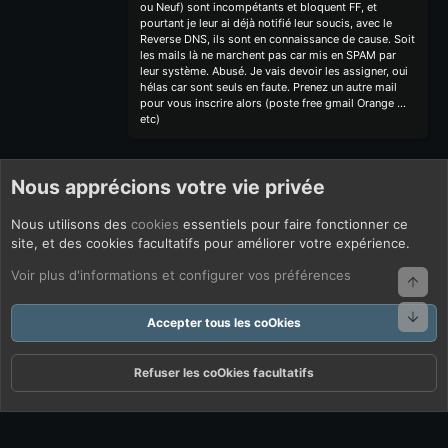
ou Neuf) sont incompétants et bloquent FF, et
pourtant je leur ai déjà notifié leur soucis, avec le
Reverse DNS, ils sont en connaissance de cause. Soit
les mails là ne marchent pas car mis en SPAM par
leur système. Abusé. Je vais devoir les assigner, oui
hélas car sont seuls en faute. Prenez un autre mail
pour vous inscrire alors (poste free gmail Orange ...
etc)
Nous apprécions votre vie privée
Nous utilisons des
cookies
essentiels pour faire fonctionner ce
site, et des cookies facultatifs pour améliorer votre expérience.
Voir plus d'informations et configurer vos préférences
Haut
Bas
Accepter tous les coOkies
Refuser les coOkies facultatifs
Forums
Quoi De Neuf ?
Connexion
S'inscrire
Rechercher