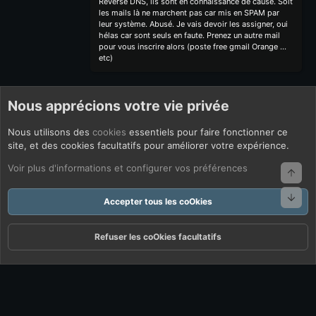
Reverse DNS, ils sont en connaissance de cause. Soit
les mails là ne marchent pas car mis en SPAM par
leur système. Abusé. Je vais devoir les assigner, oui
hélas car sont seuls en faute. Prenez un autre mail
pour vous inscrire alors (poste free gmail Orange ...
etc)
Nous apprécions votre vie privée
Nous utilisons des
cookies
essentiels pour faire fonctionner ce
site, et des cookies facultatifs pour améliorer votre expérience.
Voir plus d'informations et configurer vos préférences
Haut
Bas
Accepter tous les coOkies
Refuser les coOkies facultatifs
Forums
Quoi De Neuf ?
Connexion
S'inscrire
Rechercher