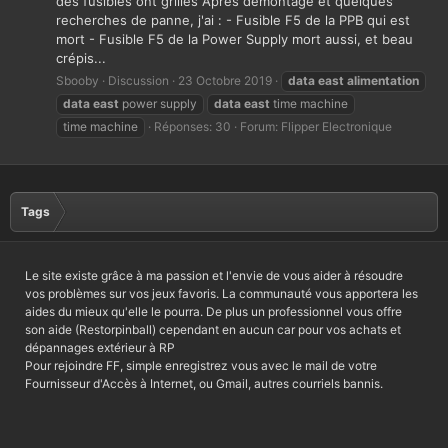
des fusibles ont grillés Après démontage et quelques
recherches de panne, j'ai : - Fusible F5 de la PPB qui est
mort - Fusible F5 de la Power Supply mort aussi, et beau
crépis...
Sbooby
Discussion
23 Octobre 2019
data
east
alimentation
data
east
power supply
data
east
time machine
time machine
Réponses: 30
Forum:
Flipper Electronique
Tags
Le site existe grâce à ma passion et l'envie de vous aider à résoudre
vos problèmes sur vos jeux favoris. La communauté vous apportera les
aides du mieux qu'elle le pourra. De plus un professionnel vous offre
son aide (Restorpinball) cependant en aucun car pour vos achats et
dépannages extérieur à RP
Pour rejoindre FF, simple enregistrez vous avec le mail de votre
Fournisseur d'Accès à Internet, ou Gmail, autres courriels bannis.