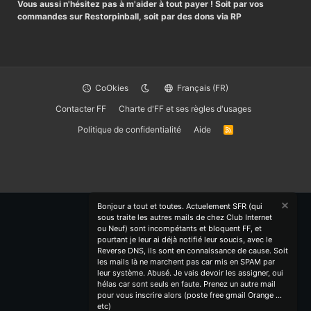
Vous aussi n'hésitez pas à m'aider à tout payer ! Soit par vos
commandes sur Restorpinball, soit par des dons via RP
CoOkies
Français (FR)
Contacter FF
Charte d'FF et ses règles d'usages
Politique de confidentialité
Aide
R
S
S
Bonjour a tout et toutes. Actuelement SFR (qui
sous traite les autres mails de chez Club Internet
ou Neuf) sont incompétants et bloquent FF, et
pourtant je leur ai déjà notifié leur soucis, avec le
Reverse DNS, ils sont en connaissance de cause. Soit
les mails là ne marchent pas car mis en SPAM par
leur système. Abusé. Je vais devoir les assigner, oui
hélas car sont seuls en faute. Prenez un autre mail
pour vous inscrire alors (poste free gmail Orange ...
etc)