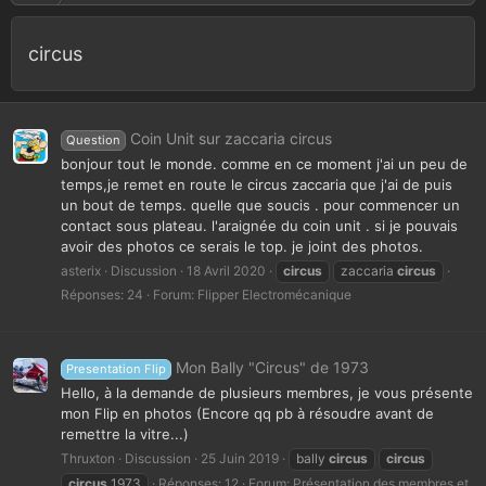
circus
Coin Unit sur zaccaria circus
Question
bonjour tout le monde. comme en ce moment j'ai un peu de
temps,je remet en route le circus zaccaria que j'ai de puis
un bout de temps. quelle que soucis . pour commencer un
contact sous plateau. l'araignée du coin unit . si je pouvais
avoir des photos ce serais le top. je joint des photos.
asterix
Discussion
18 Avril 2020
circus
zaccaria
circus
Réponses: 24
Forum:
Flipper Electromécanique
Mon Bally "Circus" de 1973
Presentation Flip
Hello, à la demande de plusieurs membres, je vous présente
mon Flip en photos (Encore qq pb à résoudre avant de
remettre la vitre...)
Thruxton
Discussion
25 Juin 2019
bally
circus
circus
circus
1973
Réponses: 12
Forum:
Présentation des membres et