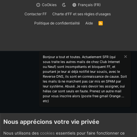
CoOkies
Français (FR)
Contacter FF
Charte d'FF et ses règles d'usages
Politique de confidentialité
Aide
R
S
S
Bonjour a tout et toutes. Actuelement SFR (qui
sous traite les autres mails de chez Club Internet
ou Neuf) sont incompétants et bloquent FF, et
pourtant je leur ai déjà notifié leur soucis, avec le
Reverse DNS, ils sont en connaissance de cause. Soit
les mails là ne marchent pas car mis en SPAM par
leur système. Abusé. Je vais devoir les assigner, oui
hélas car sont seuls en faute. Prenez un autre mail
pour vous inscrire alors (poste free gmail Orange ...
etc)
Nous apprécions votre vie privée
Nous utilisons des
cookies
essentiels pour faire fonctionner ce