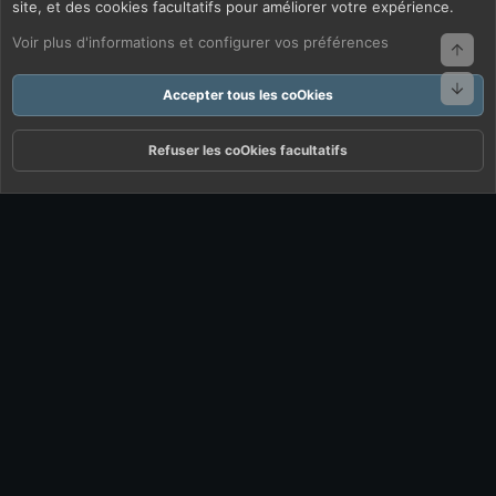
site, et des cookies facultatifs pour améliorer votre expérience.
Voir plus d'informations et configurer vos préférences
Haut
Bas
Accepter tous les coOkies
Refuser les coOkies facultatifs
Forums
Quoi De Neuf ?
Connexion
S'inscrire
Rechercher