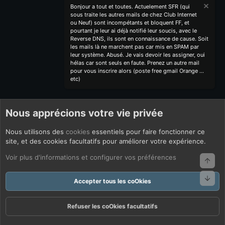
Bonjour a tout et toutes. Actuelement SFR (qui
sous traite les autres mails de chez Club Internet
ou Neuf) sont incompétants et bloquent FF, et
pourtant je leur ai déjà notifié leur soucis, avec le
Reverse DNS, ils sont en connaissance de cause. Soit
les mails là ne marchent pas car mis en SPAM par
leur système. Abusé. Je vais devoir les assigner, oui
hélas car sont seuls en faute. Prenez un autre mail
pour vous inscrire alors (poste free gmail Orange ...
etc)
Nous apprécions votre vie privée
Nous utilisons des
cookies
essentiels pour faire fonctionner ce
site, et des cookies facultatifs pour améliorer votre expérience.
Voir plus d'informations et configurer vos préférences
Haut
Bas
Accepter tous les coOkies
Refuser les coOkies facultatifs
Forums
Quoi De Neuf ?
Connexion
S'inscrire
Rechercher