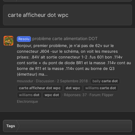
carte afficheur dot wpc
problème carte alimentation DOT
Resolu
Bonjour, premier problème, je n'ai pas de 62v sur le
connecteur J604 -sur le schéma, on voit les mesures
prises: .84V alt sortie connecteur 1-2 .fus 601 bon .114v
cont sortie + du pont de diode BR1 et la masse .114v cont au
borne de R11 et la masse .114v cont au borne de Q3
(émetteur) ma...
moussdur
Discussion
2 Septembre 2018
bally
carte
dot
carte
afficheur
dot
wpc
dot
wpc
williams
carte
dot
williams
dot
wpc
dot
Réponses: 37
Forum:
Flipper
Electronique
Tags