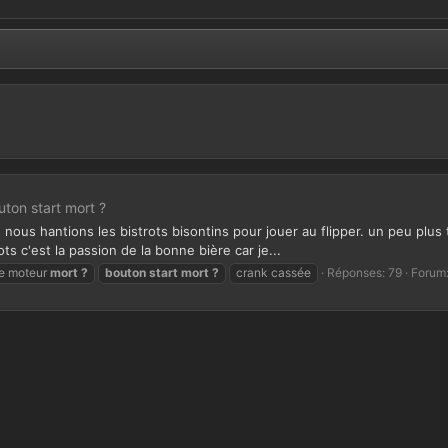
ton start mort ?
e nous hantions les bistrots bisontins pour jouer au flipper. un peu pl
ts c'est la passion de la bonne bière car je...
ue moteur
mort
?
bouton
start
mort
?
crank cassée
Réponses: 79
Forum