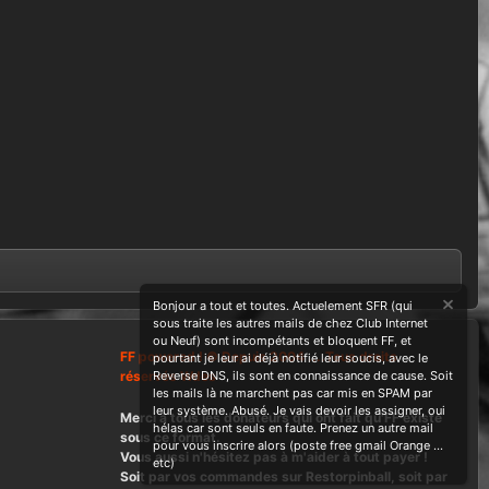
Bonjour a tout et toutes. Actuelement SFR (qui
sous traite les autres mails de chez Club Internet
ou Neuf) sont incompétants et bloquent FF, et
FF powered ! © Depuis 2004 ....Tous droits
pourtant je leur ai déjà notifié leur soucis, avec le
réservés Wdes
Reverse DNS, ils sont en connaissance de cause. Soit
les mails là ne marchent pas car mis en SPAM par
leur système. Abusé. Je vais devoir les assigner, oui
Merci à tous les donateurs qui ont fait qu'FF existe
hélas car sont seuls en faute. Prenez un autre mail
sous ce format.
pour vous inscrire alors (poste free gmail Orange ...
Vous aussi n'hésitez pas à m'aider à tout payer !
etc)
Soit par vos commandes sur Restorpinball, soit par