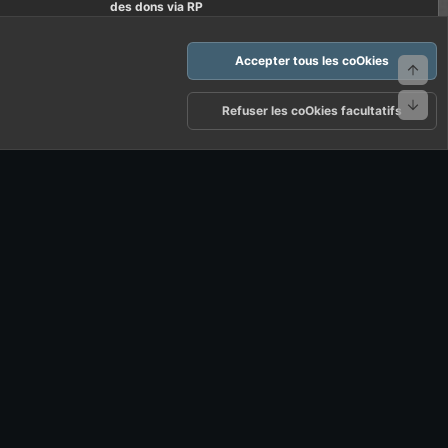
des dons via RP
Accepter tous les coOkies
Haut
Bas
arte d'FF et ses règles d'usages
Politique de confidentialité
Aide
Refuser les coOkies facultatifs
R
S
S