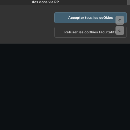
des dons via RP
Accepter tous les coOkies
Haut
Bas
arte d'FF et ses règles d'usages
Politique de confidentialité
Aide
Refuser les coOkies facultatifs
R
S
S