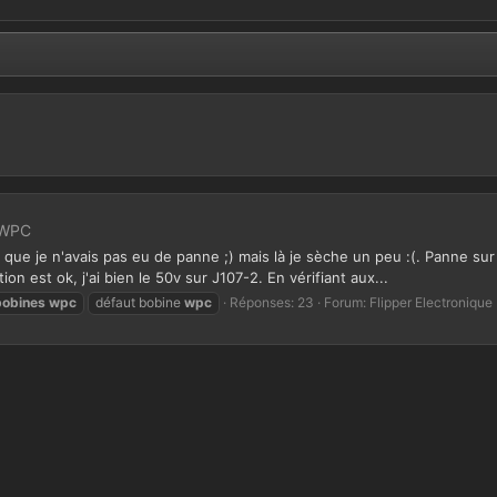
 WPC
mps que je n'avais pas eu de panne ;) mais là je sèche un peu :(. Panne 
n est ok, j'ai bien le 50v sur J107-2. En vérifiant aux...
bobines
wpc
défaut bobine
wpc
Réponses: 23
Forum:
Flipper Electronique