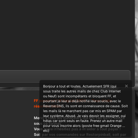
Bonjour a tout et toutes. Actuelement SFR (qui
sous traite les autres mails de chez Club Internet
ou Neuf) sont incompétants et bloquent FF, et
FF powered ! © Depuis 2004 ....Tous droits
pourtant je leur ai déjà notifié leur soucis, avec le
réservés Wdes
Reverse DNS, ils sont en connaissance de cause. Soit
les mails là ne marchent pas car mis en SPAM par
leur système. Abusé. Je vais devoir les assigner, oui
Merci à tous les donateurs qui ont fait qu'FF existe
hélas car sont seuls en faute. Prenez un autre mail
sous ce format.
pour vous inscrire alors (poste free gmail Orange ...
Vous aussi n'hésitez pas à m'aider à tout payer !
etc)
Soit par vos commandes sur Restorpinball, soit par