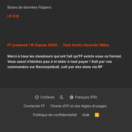
Bases de données Flippers
I.P.D.B
FF powered ! © Depuis 2004 ....Tous droits réservés Wdes
Merci à tous les donateurs qui ont fait qu'FF existe sous ce format.
Vous aussi n'hésitez pas à m'aider à tout payer ! Soit par vos
commandes sur Restorpinball, soit par des dons via RP
CoOkies
Français (FR)
Contacter FF
Charte d'FF et ses règles d'usages
Politique de confidentialité
Aide
R
S
S