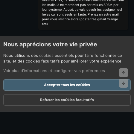
Reverse DNS, ils sont en connaissance de cause. Soit
les mails là ne marchent pas car mis en SPAM par
leur système. Abusé. Je vais devoir les assigner, oui
hélas car sont seuls en faute. Prenez un autre mail
pour vous inscrire alors (poste free gmail Orange ...
etc)
Nous apprécions votre vie privée
Nous utilisons des
cookies
essentiels pour faire fonctionner ce
site, et des cookies facultatifs pour améliorer votre expérience.
Voir plus d'informations et configurer vos préférences
Haut
Bas
Accepter tous les coOkies
Refuser les coOkies facultatifs
Forums
Quoi De Neuf ?
Connexion
S'inscrire
Rechercher